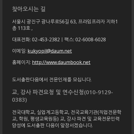
찾아오시는 길
서울시 광진구 광나루로56길 63, 프라임프라자 지하1
층 113호
,
대표전화: 02-453-2382ㅣ팩스: 02-6008-6028
이메일:
kukyopil@daum.net
홈페이지:
http://www.daumbook.net
도서출판다음에서 전문인재를 모십니다.
교, 강사 파견요청 및 연수신청(010-9129-
0383)
전국대학교, 실업계고등학교, 전국교육기관(직업전문학
교, 학원, 평생교육원등) 교, 강사 파견 및 교육전문인력
양성에 도서출판 다음이 앞장서겠습니다.