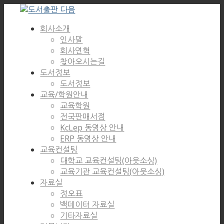
회사소개
인사말
회사연혁
찾아오시는길
도서정보
도서정보
교육/학원안내
교육학원
전국판매서점
KcLep 동영상 안내
ERP 동영상 안내
교육컨설팅
대학교 교육컨설팅(아웃소싱)
교육기관 교육컨설팅(아웃소싱)
자료실
정오표
백데이터 자료실
기타자료실