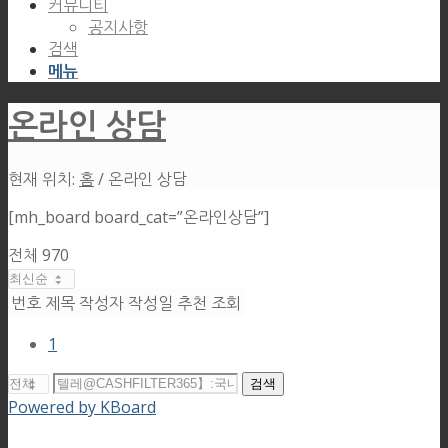
커뮤니티
공지사항
검색
메뉴
온라인 상담
현재 위치:
홈
/
온라인 상담
[mh_board board_cat=”온라인상담”]
전체 970
번호
제목
작성자
작성일
추천
조회
1
검색
Powered by KBoard