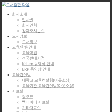
회사소개
인사말
회사연혁
찾아오시는길
도서정보
도서정보
교육/학원안내
교육학원
전국판매서점
KcLep 동영상 안내
ERP 동영상 안내
교육컨설팅
대학교 교육컨설팅(아웃소싱)
교육기관 교육컨설팅(아웃소싱)
자료실
정오표
백데이터 자료실
기타자료실