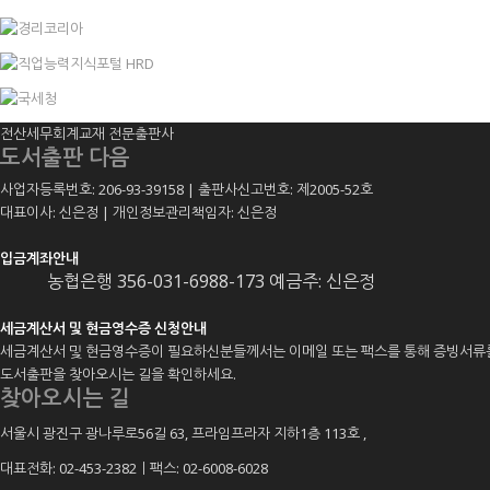
전산세무회계교재 전문출판사
도서출판 다음
사업자등록번호: 206-93-39158 | 출판사신고번호: 제2005-52호
대표이사: 신은정 | 개인정보관리책임자: 신은정
입금계좌안내
농협은행 356-031-6988-173 예금주: 신은정
세금계산서 및 현금영수증 신청안내
세금계산서 및 현금영수증이 필요하신분들께서는 이메일 또는 팩스를 통해 증빙서류
도서출판을 찾아오시는 길을 확인하세요.
찾아오시는 길
서울시 광진구 광나루로56길 63, 프라임프라자 지하1층 113호
,
대표전화: 02-453-2382ㅣ팩스: 02-6008-6028