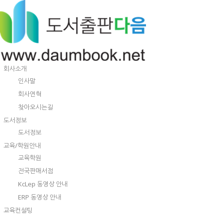
회사소개
인사말
회사연혁
찾아오시는길
도서정보
도서정보
교육/학원안내
교육학원
전국판매서점
KcLep 동영상 안내
ERP 동영상 안내
교육컨설팅