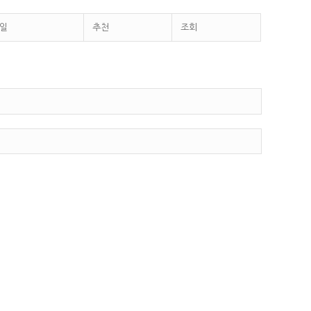
일
추천
조회