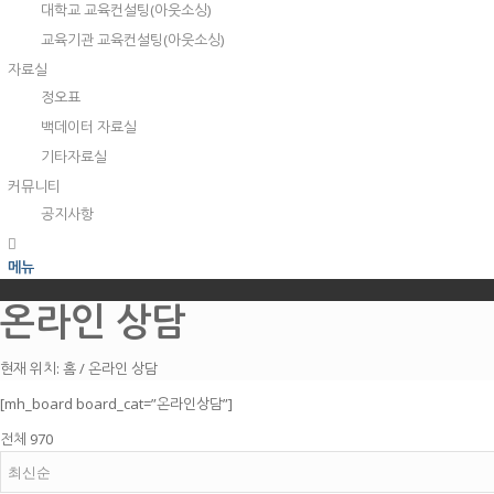
대학교 교육컨설팅(아웃소싱)
교육기관 교육컨설팅(아웃소싱)
자료실
정오표
백데이터 자료실
기타자료실
커뮤니티
공지사항
메뉴
온라인 상담
현재 위치:
홈
/
온라인 상담
[mh_board board_cat=”온라인상담”]
전체 970