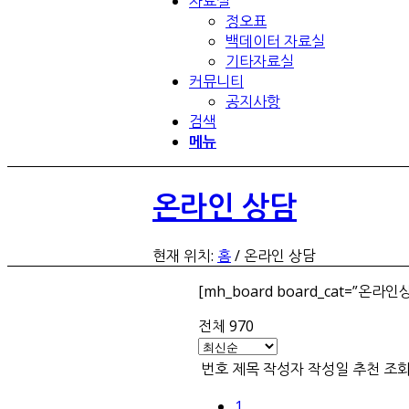
자료실
정오표
백데이터 자료실
기타자료실
커뮤니티
공지사항
검색
메뉴
온라인 상담
현재 위치:
홈
/
온라인 상담
[mh_board board_cat=”온라인
전체 970
번호
제목
작성자
작성일
추천
조
1