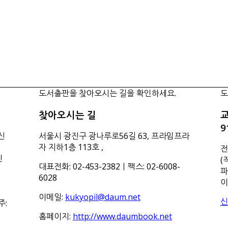
도서출판을 찾아오시는 길을 확인하세요.
도
찾아오시는 길
교
9
신
서울시 광진구 광나루로56길 63, 프라임프라
자 지하1층 113호
,
전
신
(
대표전화: 02-453-2382ㅣ팩스: 02-6008-
파
6028
이
이메일:
kukyopil@daum.net
신
주:
홈페이지:
http://www.daumbook.net