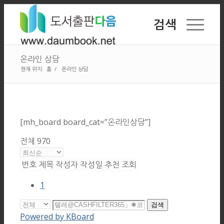
검색
온라인 상담
현재 위치:
홈
/
온라인 상담
[mh_board board_cat=”온라인상담”]
전체 970
번호
제목
작성자
작성일
추천
조회
1
검색
Powered by KBoard