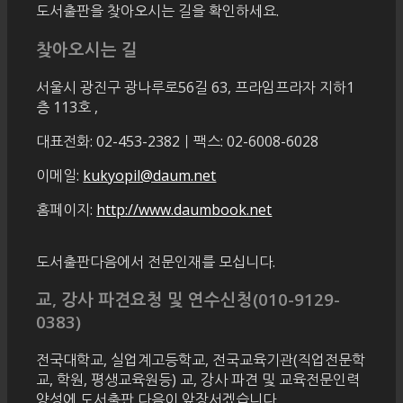
도서출판을 찾아오시는 길을 확인하세요.
찾아오시는 길
서울시 광진구 광나루로56길 63, 프라임프라자 지하1
층 113호
,
대표전화: 02-453-2382ㅣ팩스: 02-6008-6028
이메일:
kukyopil@daum.net
홈페이지:
http://www.daumbook.net
도서출판다음에서 전문인재를 모십니다.
교, 강사 파견요청 및 연수신청(010-9129-
0383)
전국대학교, 실업계고등학교, 전국교육기관(직업전문학
교, 학원, 평생교육원등) 교, 강사 파견 및 교육전문인력
양성에 도서출판 다음이 앞장서겠습니다.