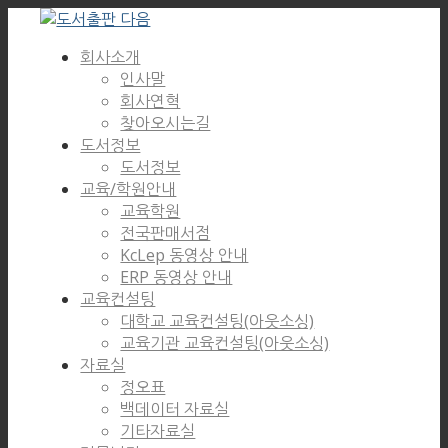
회사소개
인사말
회사연혁
찾아오시는길
도서정보
도서정보
교육/학원안내
교육학원
전국판매서점
KcLep 동영상 안내
ERP 동영상 안내
교육컨설팅
대학교 교육컨설팅(아웃소싱)
교육기관 교육컨설팅(아웃소싱)
자료실
정오표
백데이터 자료실
기타자료실