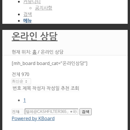
커뮤니티
공지사항
검색
메뉴
온라인 상담
현재 위치:
홈
/
온라인 상담
[mh_board board_cat=”온라인상담”]
전체 970
번호
제목
작성자
작성일
추천
조회
1
검색
Powered by KBoard