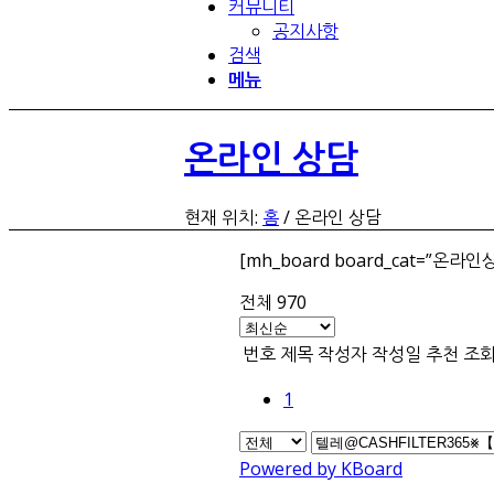
커뮤니티
공지사항
검색
메뉴
온라인 상담
현재 위치:
홈
/
온라인 상담
[mh_board board_cat=”온라인
전체 970
번호
제목
작성자
작성일
추천
조
1
Powered by KBoard