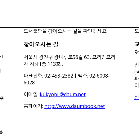
도서출판을 찾아오시는 길을 확인하세요.
도
찾아오시는 길
교
9
신
서울시 광진구 광나루로56길 63, 프라임프라
자 지하1층 113호
,
전
신
(
대표전화: 02-453-2382ㅣ팩스: 02-6008-
파
6028
이
이메일:
kukyopil@daum.net
신
주:
홈페이지:
http://www.daumbook.net
들
를