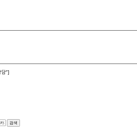
상담”]
회
검색