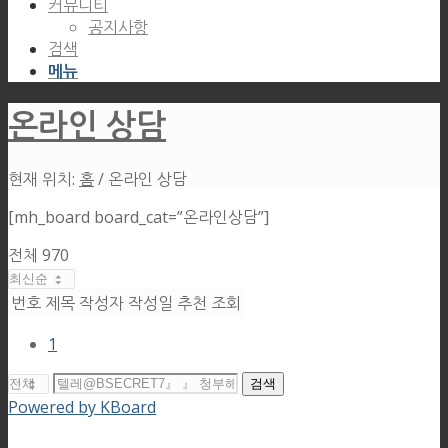
커뮤니티
공지사항
검색
메뉴
온라인 상담
현재 위치:
홈
/
온라인 상담
[mh_board board_cat=”온라인상담”]
전체 970
번호
제목
작성자
작성일
추천
조회
1
검색
Powered by KBoard