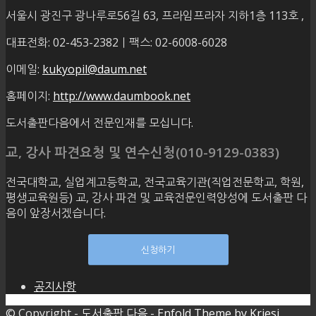
서울시 광진구 광나루로56길 63, 프라임프라자 지하1층 113호
,
대표전화: 02-453-2382ㅣ팩스: 02-6008-6028
이메일:
kukyopil@daum.net
홈페이지:
http://www.daumbook.net
도서출판다음에서 전문인재를 모십니다.
교, 강사 파견요청 및 연수신청(010-9129-0383)
전국대학교, 실업계고등학교, 전국교육기관(직업전문학교, 학원,
평생교육원등) 교, 강사 파견 및 교육전문인력양성에 도서출판 다
음이 앞장서겠습니다.
신청하기
공지사항
© Copyright -
도서출판 다음
-
Enfold Theme by Kriesi