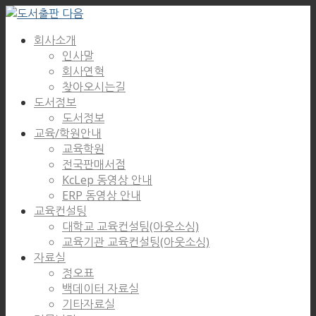
회사소개
인사말
회사연혁
찾아오시는길
도서정보
도서정보
교육/학원안내
교육학원
전국판매서점
KcLep 동영상 안내
ERP 동영상 안내
교육컨설팅
대학교 교육컨설팅(아웃소싱)
교육기관 교육컨설팅(아웃소싱)
자료실
정오표
백데이터 자료실
기타자료실