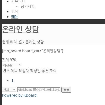
커뮤니티
공지사항
검색
메뉴
온라인 상담
현재 위치:
홈
/
온라인 상담
[mh_board board_cat=”온라인상담”]
전체 970
번호
제목
작성자
작성일
추천
조회
1
검색
Powered by KBoard