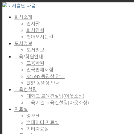
회사소개
인사말
회사연혁
찾아오시는길
도서정보
도서정보
교육/학원안내
교육학원
전국판매서점
KcLep 동영상 안내
ERP 동영상 안내
교육컨설팅
대학교 교육컨설팅(아웃소싱)
교육기관 교육컨설팅(아웃소싱)
자료실
정오표
백데이터 자료실
기타자료실