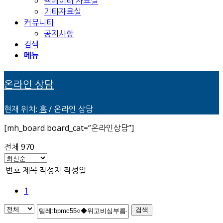
백데이터 자료실
기타자료실
커뮤니티
공지사항
검색
메뉴
온라인 상담
현재 위치:
홈
/
온라인 상담
[mh_board board_cat=”온라인상담”]
전체 970
번호
제목
작성자
작성일
1
검색