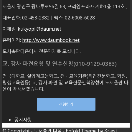
서울시 광진구 광나루로56길 63, 프라임프라자 지하1층 113호
,
대표전화: 02-453-2382ㅣ팩스: 02-6008-6028
이메일:
kukyopil@daum.net
홈페이지:
http://www.daumbook.net
도서출판다음에서 전문인재를 모십니다.
교, 강사 파견요청 및 연수신청(010-9129-0383)
전국대학교, 실업계고등학교, 전국교육기관(직업전문학교, 학원,
평생교육원등) 교, 강사 파견 및 교육전문인력양성에 도서출판 다
음이 앞장서겠습니다.
신청하기
공지사항
© Copyright -
도서출판 다음
-
Enfold Theme by Kriesi