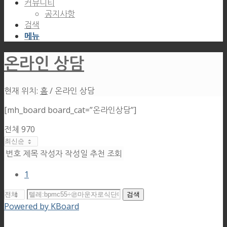
커뮤니티
공지사항
검색
메뉴
온라인 상담
현재 위치:
홈
/
온라인 상담
[mh_board board_cat=”온라인상담”]
전체 970
번호
제목
작성자
작성일
추천
조회
1
검색
Powered by KBoard