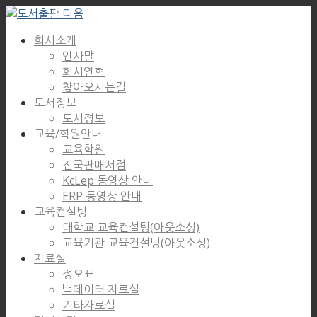
회사소개
인사말
회사연혁
찾아오시는길
도서정보
도서정보
교육/학원안내
교육학원
전국판매서점
KcLep 동영상 안내
ERP 동영상 안내
교육컨설팅
대학교 교육컨설팅(아웃소싱)
교육기관 교육컨설팅(아웃소싱)
자료실
정오표
백데이터 자료실
기타자료실