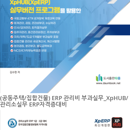
(공동주택/집합건물) ERP 관리비 부과실무_XpHUB/
관리소실무 ERP자격증대비